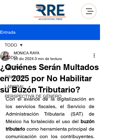
Entrada
TODO
MONICA RAYA
TODO
20 dic 2024
3 min de lectura
¿Quiénes Serán Multados
FISCAL
en 2025 por No Habilitar
FINANZAS
LABORAL
su Buzón Tributario?
PERSPECTIVA DE GÉNERO
Con el avance de la digitalización en 
los servicios fiscales, el Servicio de 
Administración Tributaria (SAT) de 
México ha fortalecido el uso del 
buzón 
tributario
 como herramienta principal de 
comunicación con los contribuyentes. 