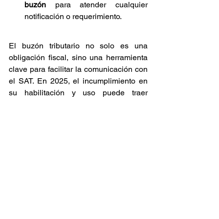
buzón
 para atender cualquier 
notificación o requerimiento.
El buzón tributario no solo es una 
obligación fiscal, sino una herramienta 
clave para facilitar la comunicación con 
el SAT. En 2025, el incumplimiento en 
su habilitación y uso puede traer 
consecuencias severas, tanto 
económicas como operativas. Cumplir 
con esta disposición es un paso 
esencial para mantener tus finanzas y 
tu negocio en regla, evitando sanciones 
innecesarias.
Si tienes dudas sobre cómo habilitar tu 
buzón tributario o necesitas asesoría 
para regularizar tu situación fiscal, no 
dudes en contactarnos. ¡Estar al día con 