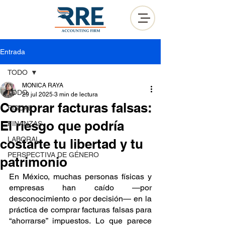
Entrada
TODO
MONICA RAYA
TODO
29 jul 2025
3 min de lectura
Comprar facturas falsas:
FISCAL
El riesgo que podría
FINANZAS
LABORAL
costarte tu libertad y tu
PERSPECTIVA DE GÉNERO
patrimonio
En México, muchas personas físicas y 
empresas han caído —por 
desconocimiento o por decisión— en la 
práctica de comprar facturas falsas para 
“ahorrarse” impuestos. Lo que parece 