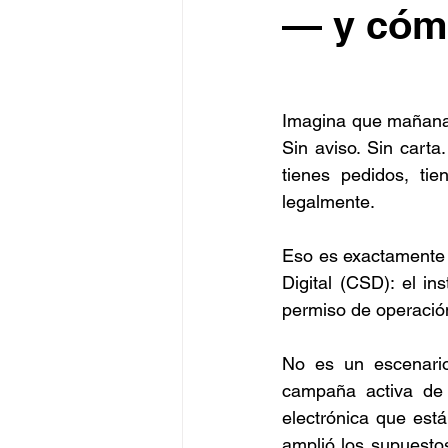
— y cóm
Imagina que mañana a
Sin aviso. Sin carta
tienes pedidos, tie
legalmente.
Eso es exactamente l
Digital (CSD): el in
permiso de operació
No es un escenario
campaña activa de 
electrónica que est
amplió los supuestos