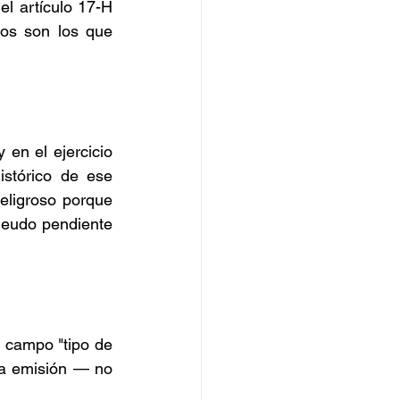
 artículo 17-H 
tos son los que 
 en el ejercicio 
stórico de ese 
ligroso porque 
eudo pendiente 
l campo "tipo de 
la emisión — no 