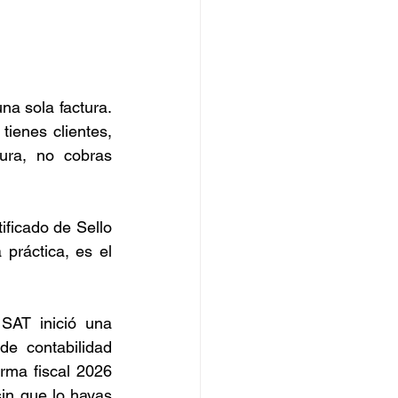
a sola factura. 
ienes clientes, 
ura, no cobras 
ficado de Sello 
práctica, es el 
SAT inició una 
e contabilidad 
rma fiscal 2026 
in que lo hayas 