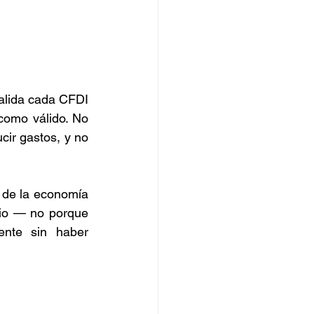
valida cada CFDI 
como válido. No 
ir gastos, y no 
de la economía 
cio — no porque 
nte sin haber 