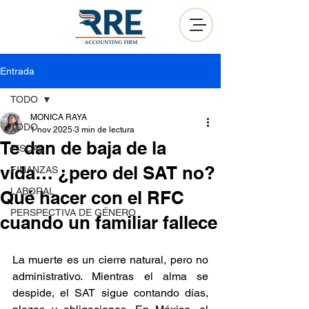
Entrada
TODO
MONICA RAYA
TODO
1 nov 2025
3 min de lectura
Te dan de baja de la
FISCAL
vida… ¿pero del SAT no?
FINANZAS
LABORAL
Qué hacer con el RFC
PERSPECTIVA DE GÉNERO
cuando un familiar fallece
La muerte es un cierre natural, pero no 
administrativo. Mientras el alma se 
despide, el SAT sigue contando días, 